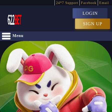
24*7 Support
Facebook
Email
LOGIN
SIGN UP
Menu