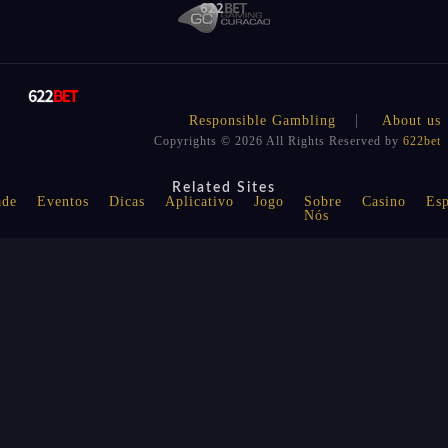
Responsible Gambling
About us
Copyrights © 2026 All Rights Reserved by
622bet
Related Sites
ade
Eventos
Dicas
Aplicativo
Jogo
Sobre
Casino
Esp
Nós