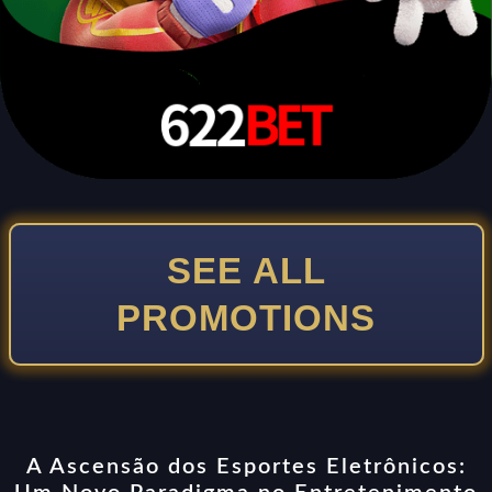
SEE ALL
PROMOTIONS
A Ascensão dos Esportes Eletrônicos: