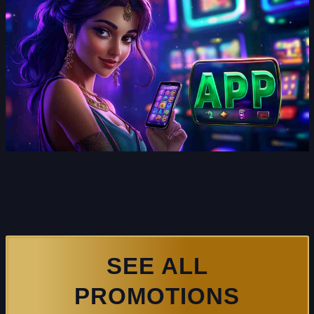
SEE ALL
PROMOTIONS