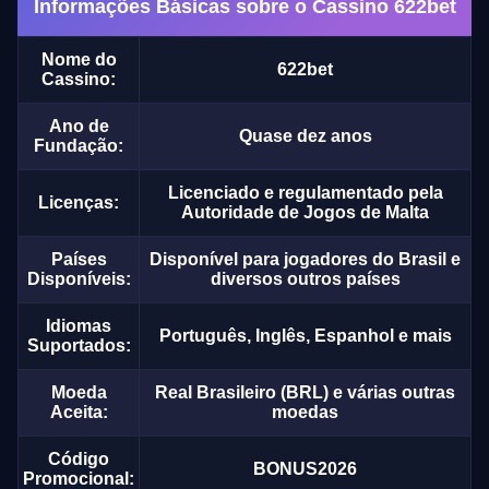
Informações Básicas sobre o Cassino 622bet
Nome do
622bet
Cassino:
Ano de
Quase dez anos
Fundação:
Licenciado e regulamentado pela
Licenças:
Autoridade de Jogos de Malta
Países
Disponível para jogadores do Brasil e
Disponíveis:
diversos outros países
Idiomas
Português, Inglês, Espanhol e mais
Suportados:
Moeda
Real Brasileiro (BRL) e várias outras
Aceita:
moedas
Código
BONUS2026
Promocional: