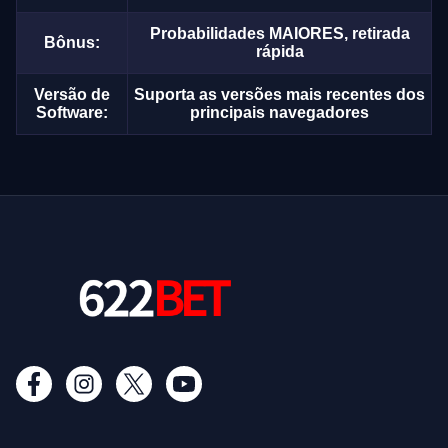
Probabilidades MAIORES, retirada
Bônus:
rápida
Versão de
Suporta as versões mais recentes dos
Software:
principais navegadores