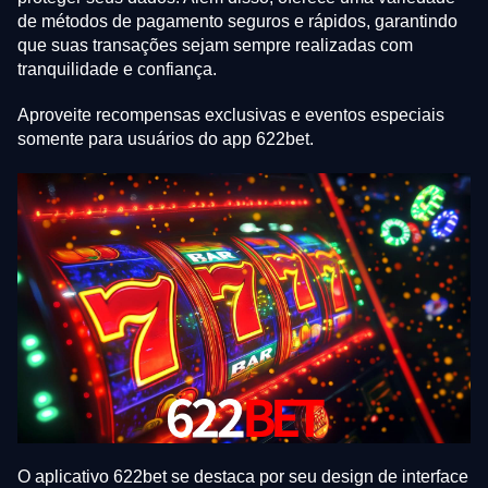
de métodos de pagamento seguros e rápidos, garantindo
que suas transações sejam sempre realizadas com
tranquilidade e confiança.
Aproveite recompensas exclusivas e eventos especiais
somente para usuários do app 622bet.
O aplicativo 622bet se destaca por seu design de interface