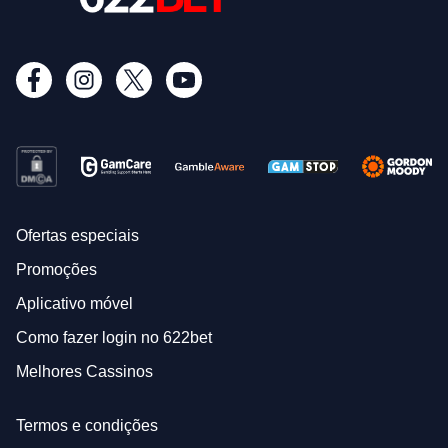
Ofertas especiais
Promoções
Aplicativo móvel
Como fazer login no 622bet
Melhores Cassinos
Termos e condições