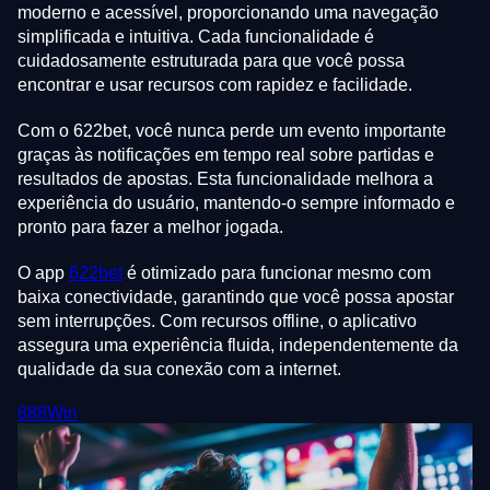
moderno e acessível, proporcionando uma navegação
simplificada e intuitiva. Cada funcionalidade é
cuidadosamente estruturada para que você possa
encontrar e usar recursos com rapidez e facilidade.
Com o 622bet, você nunca perde um evento importante
graças às notificações em tempo real sobre partidas e
resultados de apostas. Esta funcionalidade melhora a
experiência do usuário, mantendo-o sempre informado e
pronto para fazer a melhor jogada.
O app
622bet
é otimizado para funcionar mesmo com
baixa conectividade, garantindo que você possa apostar
sem interrupções. Com recursos offline, o aplicativo
assegura uma experiência fluida, independentemente da
qualidade da sua conexão com a internet.
888Win