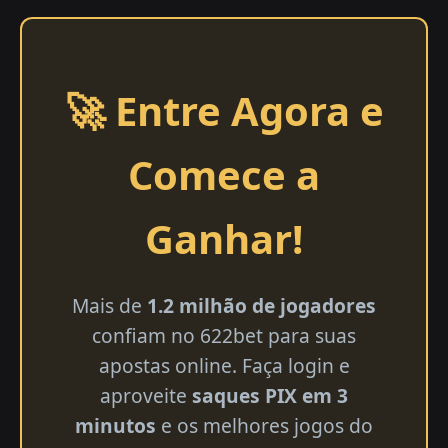
🚀 Entre Agora e
Comece a
Ganhar!
Mais de
1.2 milhão de jogadores
confiam no 622bet para suas
apostas online. Faça login e
aproveite
saques PIX em 3
minutos
e os melhores jogos do