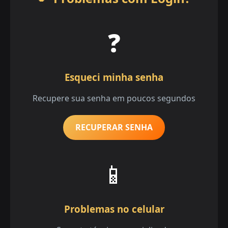
❓
Esqueci minha senha
Recupere sua senha em poucos segundos
RECUPERAR SENHA
📱
Problemas no celular