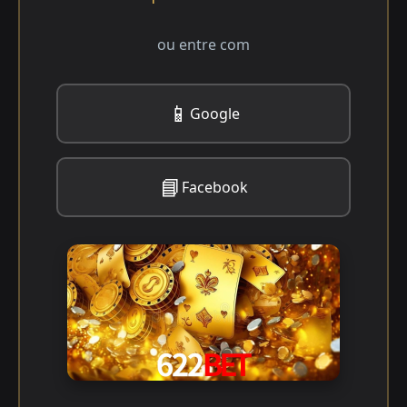
ou entre com
📱
Google
📘
Facebook