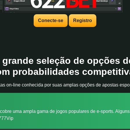
Conecte-se
Registro
 grande seleção de opções d
om probabilidades competitiv
as on-line conhecida por suas amplas opções de apostas esport
 cobre uma ampla gama de jogos populares de e-sports. Alguns 
777Vip