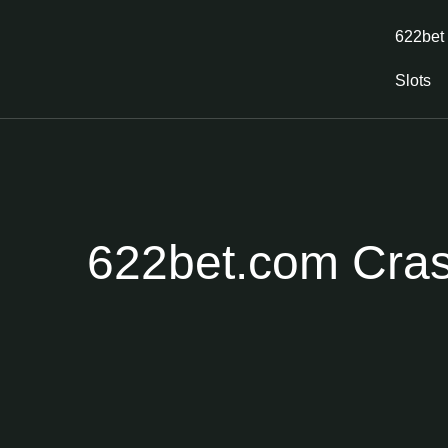
622bet
Slots
622bet.com Cra