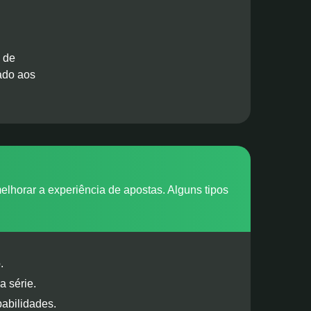
 de
ado aos
elhorar a experiência de apostas. Alguns tipos
.
 série.
abilidades.