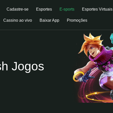
Cadastre-se
Esportes
E-sports
Esportes Virtuais
Cassino ao vivo
Baixar App
Promoções
sh Jogos