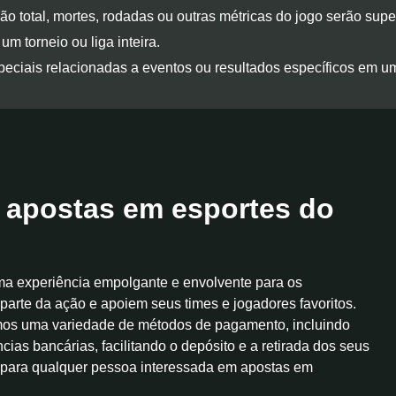
o total, mortes, rodadas ou outras métricas do jogo serão super
m torneio ou liga inteira.
eciais relacionadas a eventos ou resultados específicos em um
s apostas em esportes do
a experiência empolgante e envolvente para os
parte da ação e apoiem seus times e jogadores favoritos.
emos uma variedade de métodos de pagamento, incluindo
ências bancárias, facilitando o depósito e a retirada dos seus
o para qualquer pessoa interessada em apostas em