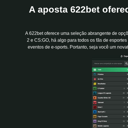
A aposta 622bet ofere
A 622bet oferece uma seleção abrangente de opçõ
2 e CS:GO, há algo para todos os fãs de esportes
eventos de e-sports. Portanto, seja você um nova