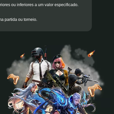
iores ou inferiores a um valor especificado.
a partida ou torneio.