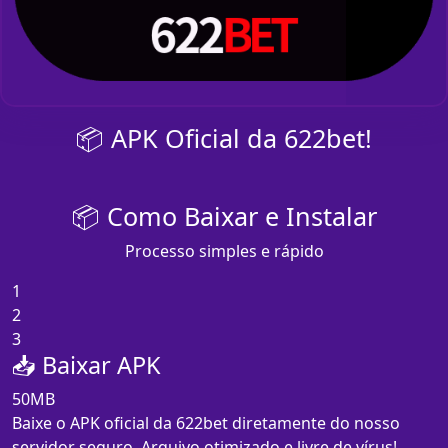
📦 APK Oficial da 622bet!
📦 Como Baixar e Instalar
Processo simples e rápido
1
2
3
📥 Baixar APK
50MB
Baixe o APK oficial da 622bet diretamente do nosso
servidor seguro. Arquivo otimizado e livre de vírus!