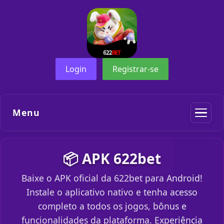
Login
Registrar-se
Menu
📦 APK 622bet
Baixe o APK oficial da 622bet para Android!
Instale o aplicativo nativo e tenha acesso
completo a todos os jogos, bônus e
funcionalidades da plataforma. Experiência